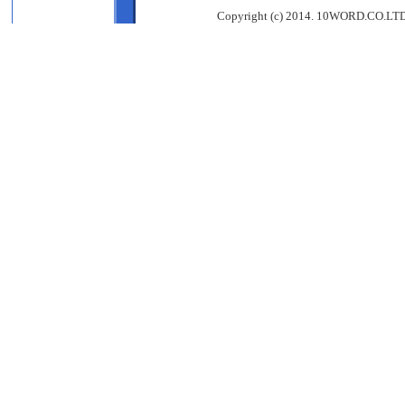
Copyright (c) 2014. 10WORD.CO.LTD, 