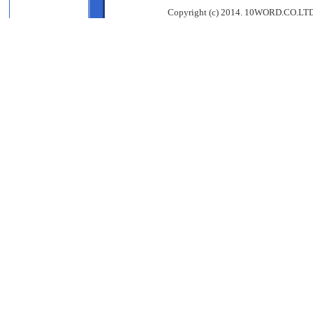
Copyright (c) 2014. 10WORD.CO.LTD, 